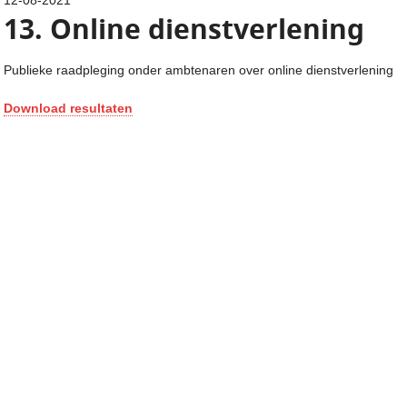
13. Online dienstverlening
Publieke raadpleging onder ambtenaren over online dienstverlening
Download resultaten